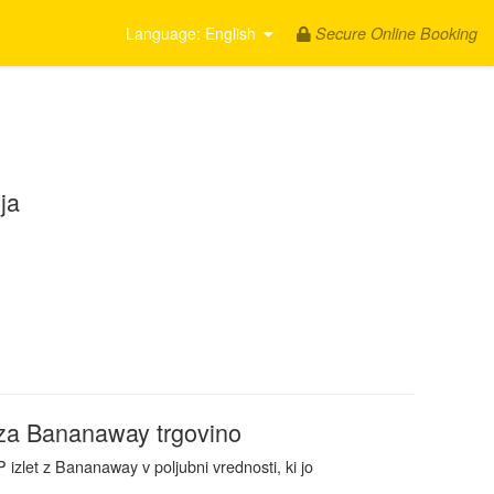
Secure Online Booking
Language
: English
.
ja
.
 za Bananaway trgovino
 izlet z Bananaway v poljubni vrednosti, ki jo