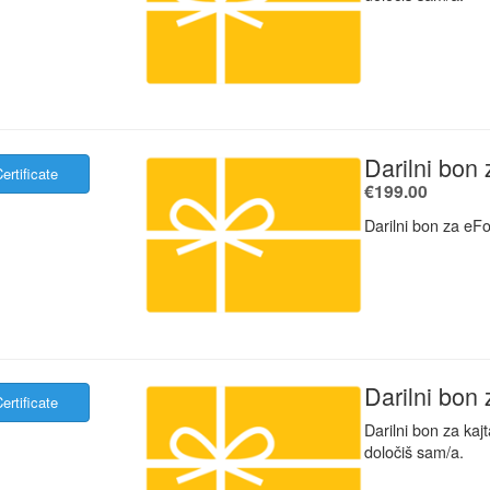
Darilni bon 
ertificate
.
€199.00
Darilni bon za eF
Darilni bon 
ertificate
Darilni bon za kaj
določiš sam/a.