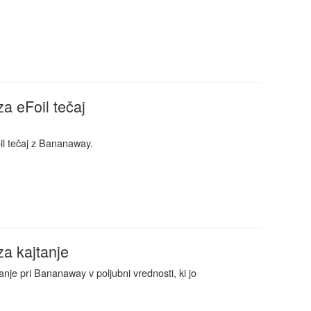
.
za eFoil tečaj
oil tečaj z Bananaway.
.
za kajtanje
tanje pri Bananaway v poljubni vrednosti, ki jo