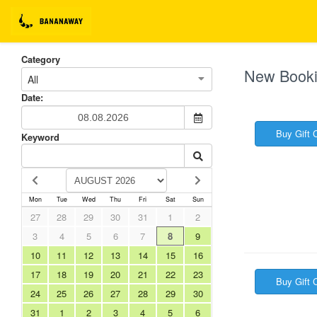
Category
New Booki
All
Date:
Buy Gift C
Keyword
Mon
Tue
Wed
Thu
Fri
Sat
Sun
27
28
29
30
31
1
2
3
4
5
6
7
8
9
10
11
12
13
14
15
16
17
18
19
20
21
22
23
Buy Gift C
24
25
26
27
28
29
30
31
1
2
3
4
5
6