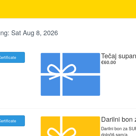
ng:
Sat Aug 8, 2026
Tečaj supan
ertificate
.
€60.00
Darilni bon
ertificate
Darilni bon za SUP
določiš sam/a.